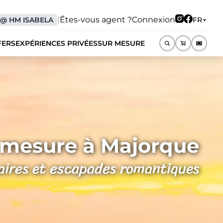
|
Êtes-vous agent ?
Connexion
@
HM ISABELA
FR
FERS
EXPÉRIENCES PRIVÉES
SUR MESURE
FR
 mesure à Majorque
aires et escapades romantiques