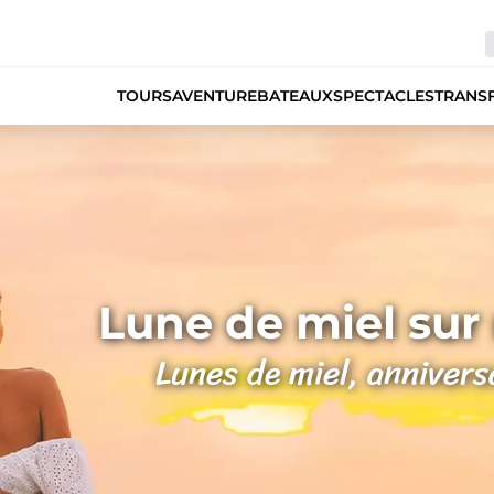
TOURS
AVENTURE
BATEAUX
SPECTACLES
TRANS
Lune de miel sur
Lunes de miel, annivers