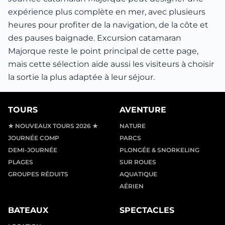
expérience plus complète en mer, avec plusieurs
heures pour profiter de la navigation, de la côte et
des pauses baignade. Excursion catamaran
Majorque reste le point principal de cette page,
mais cette sélection aide aussi les visiteurs à choisir
la sortie la plus adaptée à leur séjour.
TOURS
AVENTURE
★ NOUVEAUX TOURS 2026 ★
NATURE
JOURNÉE COMP
PARCS
DEMI-JOURNÉE
PLONGÉE & SNORKELING
PLAGES
SUR ROUES
GROUPES RÉDUITS
AQUATIQUE
AÉRIEN
BATEAUX
SPECTACLES