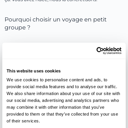
Pourquoi choisir un voyage en petit
groupe ?
Parce qu’on voyage mieux quand c’est plus
humain.
Parce que le tourisme en petit groupe permet de
voir autrement, d’aller plus loin, et de vivre plus fort.
This website uses cookies
Parce qu’on accède à ce qu’on ne partage qu’à
We use cookies to personalise content and ads, to
quelques-uns : un repas fait maison, une
provide social media features and to analyse our traffic.
conversation spontanée, un moment de vraie
We also share information about your use of our site with
pause.
our social media, advertising and analytics partners who
may combine it with other information that you’ve
Et parce que Majorque mérite ça : d’être explorée
provided to them or that they’ve collected from your use
of their services.
lentement, ressentie profondément, et partagée