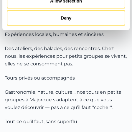
Allow selection
L’exclusivité, ce n’est pas le luxe tapageur : c’est le
soin qu’on met dans chaque moment. Nos voyages
Deny
exclusifs pour petits groupes misent sur le vrai.
Expériences locales, humaines et sincères
Des ateliers, des balades, des rencontres. Chez
nous, les expériences pour petits groupes se vivent,
elles ne se consomment pas.
Tours privés ou accompagnés
Gastronomie, nature, culture… nos tours en petits
groupes à Majorque s’adaptent à ce que vous
voulez découvrir — pas à ce qu’il faut "cocher".
Tout ce qu’il faut, sans superflu