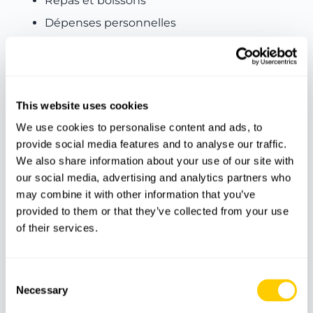
Repas et boissons
Dépenses personnelles
Autres services non mentionnés
Caractéristiques
This website uses cookies
We use cookies to personalise content and ads, to
provide social media features and to analyse our traffic.
We also share information about your use of our site with
Guide
Grottes
Assurance
our social media, advertising and analytics partners who
may combine it with other information that you’ve
provided to them or that they’ve collected from your use
Perles de
Bus
Majorque
of their services.
Consent
Meeting Point
Necessary
Selection