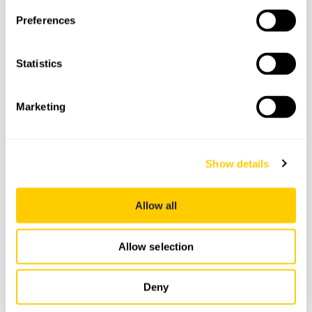
Preferences
Compensation carbone
Statistics
Total de kg par siège
1
Marketing
Kg CO₂
Zéro émission de CO2
Show details
La compensation carbone est une méthode utilisée
pour équilibrer les émissions de gaz à effet de serre
Allow all
en investissant dans des projets qui réduisent ou
éliminent des émissions équivalentes ailleurs.
Allow selection
Deny
Chez Lemon Tours, nous calculons soigneusement
l'empreinte carbone de chacun de nos circuits, en