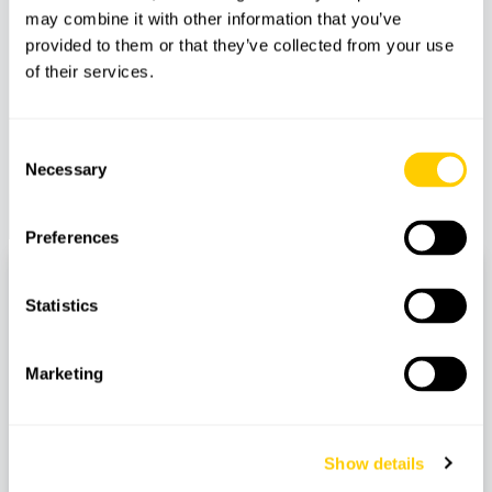
may combine it with other information that you’ve
provided to them or that they’ve collected from your use
of their services.
Consent
Necessary
Selection
Preferences
Charlène Verd, Marketing Directrice
Statistics
Avec un mélange unique de compétences
créatives et analytiques, Charlène nous aide à
évoluer et à nous adapter aux tendances de
Marketing
l'industrie en développant des plans de marketing
innovants où elle parvient à
communiquer de
manière transparente
à des publics techniques
Show details
et non techniques qui nous sommes et ce que