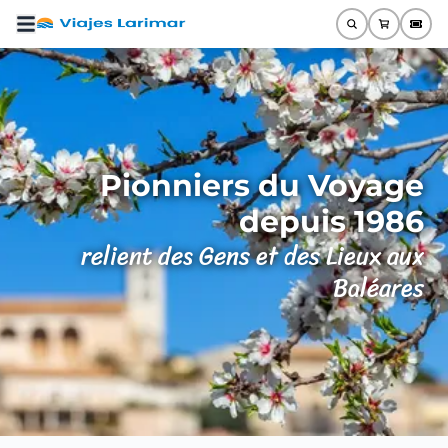
Pionniers du Voyage
depuis 1986
relient des Gens et des Lieux aux
Baléares