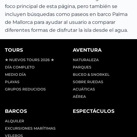
foco principal de esta página, pero también se
incluyen búsquedas como paseos en barco Palma
de Mallorca para ayudar al usuario a comparar
diferentes formas de disfrutar la isla desde el agua.
TOURS
AVENTURA
★ NUEVOS TOURS 2026 ★
NATURALEZA
DÍA COMPLETO
PARQUES
MEDIO DÍA
BUCEO & SNORKEL
PLAYAS
SOBRE RUEDAS
GRUPOS REDUCIDOS
ACUÁTICAS
AÉREA
BARCOS
ESPECTÁCULOS
ALQUILER
EXCURSIONES MARÍTIMAS
VELEROS