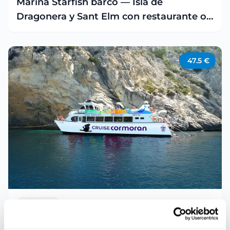
Marina Starfish barco — Isla de
Dragonera y Sant Elm con restaurante o
experiencia pizza sunset
47.5
€
BARCOS
EXCURSIONES MARÍTIMAS
Paradise Cruise