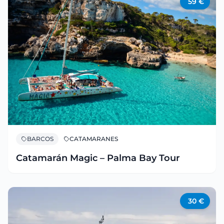
59
€
BARCOS
CATAMARANES
Catamarán Magic – Palma Bay Tour
30
€