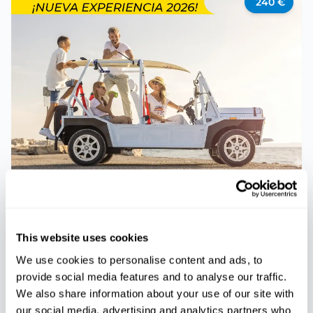
240
€
AVENTURA
SOBRE RUEDAS
Alquiler de coche de playa eléctrico en
This website uses cookies
Paguera
We use cookies to personalise content and ads, to
provide social media features and to analyse our traffic.
We also share information about your use of our site with
99
€
our social media, advertising and analytics partners who