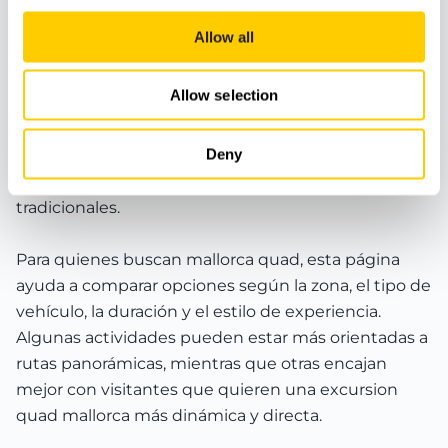
Buggy Mallorca es una búsqueda habitual para
Allow all
quienes quieren disfrutar de una experiencia más
activa durante sus vacaciones en la isla. Esta
Allow selection
subcategoría reúne actividades sobre ruedas
pensadas para viajeros que buscan rutas guiadas,
Deny
paisajes, conducción y una forma diferente de
descubrir Mallorca fuera de los planes más
tradicionales.
Para quienes buscan mallorca quad, esta página
ayuda a comparar opciones según la zona, el tipo de
vehículo, la duración y el estilo de experiencia.
Algunas actividades pueden estar más orientadas a
rutas panorámicas, mientras que otras encajan
mejor con visitantes que quieren una excursion
quad mallorca más dinámica y directa.