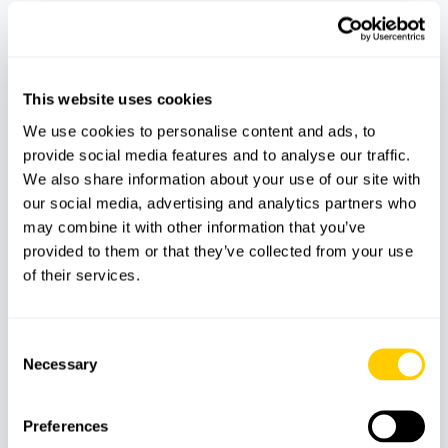
nadar y gozar de buena salud. La actividad no
es recomendable para personas con
problemas cardíacos, respiratorios, de oído o
This website uses cookies
embarazadas sin aprobación médica.
We use cookies to personalise content and ads, to
Edad mínima:
provide social media features and to analyse our traffic.
–
Introducción al Curso Open Water
:
A partir de 10
We also share information about your use of our site with
our social media, advertising and analytics partners who
años
may combine it with other information that you’ve
– Inmersiones certificadas:
A partir de 12 años con
provided to them or that they’ve collected from your use
titulación válida
of their services.
Certificación requerida:
Consent
– Para el
Introducción al Curso Open Water
no se
Necessary
Selection
necesita ninguna titulación
– Para las inmersiones certificadas, es necesario
Preferences
presentar una certificación de buceo reconocida