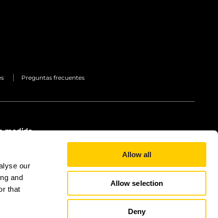
es
Preguntas frecuentes
 a medida
Allow all
alyse our
ing and
Allow selection
r that
Deny