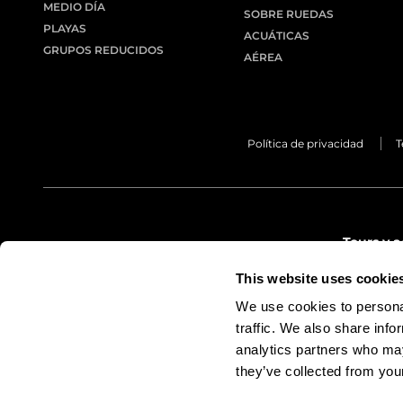
MEDIO DÍA
SOBRE RUEDAS
PLAYAS
ACUÁTICAS
GRUPOS REDUCIDOS
AÉREA
Política de privacidad
T
Tours y 
info@l
This website uses cookie
(+34) 9
We use cookies to personal
(+34) 6
traffic. We also share info
analytics partners who may
they’ve collected from your