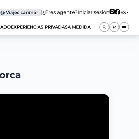
|
¿Eres agente?
Iniciar sesión
@
Viajes Larimar
ES
LADO
EXPERIENCIAS PRIVADAS
A MEDIDA
ES
lorca