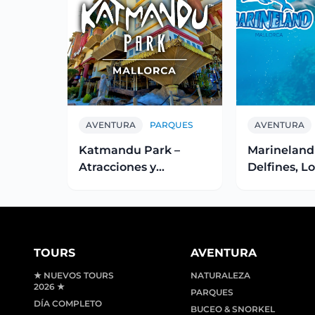
AVENTURA
PARQUES
AVENTURA
Katmandu Park –
Marineland 
Atracciones y
Delfines, Lo
diversión para toda la
Leones Mar
familia
TOURS
AVENTURA
★ NUEVOS TOURS
NATURALEZA
2026 ★
PARQUES
DÍA COMPLETO
BUCEO & SNORKEL