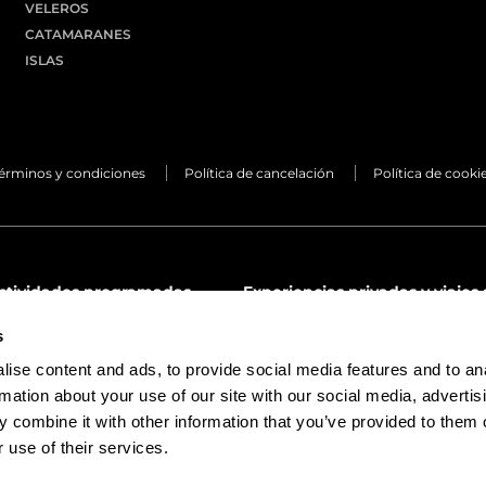
VELEROS
CATAMARANES
ISLAS
érminos y condiciones
Política de cancelación
Política de cooki
actividades programadas
Experiencias privadas y viajes
emon.tours
premier@lemon.tours
s
71 68 24 66
(+34) 971 68 24 66
ise content and ads, to provide social media features and to an
37 79 22 90
(+34) 613 10 02 63
rmation about your use of our site with our social media, advertis
 combine it with other information that you’ve provided to them o
 use of their services.