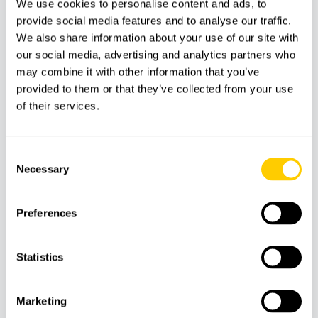
We use cookies to personalise content and ads, to
provide social media features and to analyse our traffic.
We also share information about your use of our site with
our social media, advertising and analytics partners who
may combine it with other information that you’ve
provided to them or that they’ve collected from your use
of their services.
Consent
Necessary
Selection
Kontaktieren Sie uns
1. Setzen Sie sich mit unseren Experten vor Ort in
Preferences
Verbindung und erzählen Sie uns von Ihrer
Traumreise.
Statistics
2. Sie erhalten eine maßgeschneiderte Reiseroute,
die alle Ihre Wünsche und Vorstellungen erfüllt.
3. Lassen Sie sich den besten, preisgünstigsten
Marketing
Reiseplan ausarbeiten.