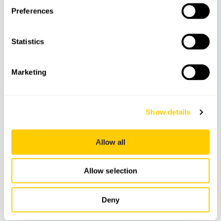
Ankunft in Alcudia:
21:15 Uhr
Preferences
Fahrtdauer:
1 Stunde und 15 Minuten pro Strecke.
Statistics
Reisebedingungen:
Nur Hin- und Rückfahrt mit
Marketing
der Fähre (keine Führung oder zusätzliche
Aktivitäten). Die Fähre ist für alle Altersgruppen
geeignet und bietet an Bord Annehmlichkeiten
Show details
wie ein Café, Toiletten und bequeme Sitzplätze.
Allow all
Möglichkeit, Tickets für den nächsten Tag zu
Allow selection
buchen (2 Tage und 1 Nacht).
Deny
Optionale Gebühren für Fahrzeugtransport: