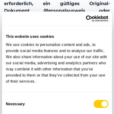
erforderlich, ein gültiges Original-
Dokument (Personalausweis oder
Reisepass) mitzubringen.
This website uses cookies
Treffpunkt und Abfahrt:
Hafen von Alcudia,
We use cookies to personalise content and ads, to
Mallorca
. Bitte seien Sie
eine Stunde vor Abfahrt
provide social media features and to analyse our traffic.
am Treffpunkt, um den Check-in und das Boarding
We also share information about your use of our site with
stressfrei durchzuführen.
our social media, advertising and analytics partners who
may combine it with other information that you’ve
provided to them or that they’ve collected from your use
Fährzeiten:
of their services.
Abfahrt von Alcudia (Mallorca):
08:30 Uhr
Ankunft in Ciutadella (Menorca):
09:45 Uhr
Consent
Necessary
Selection
Rückfahrt von Ciutadella:
20:00 Uhr